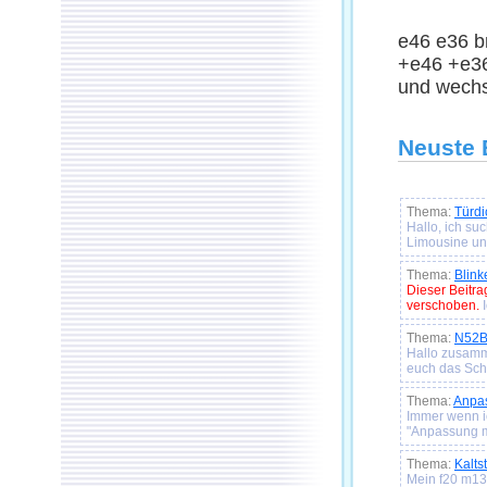
e46 e36 b
+e46 +e36
und wech
Neuste 
Thema:
Türdi
Hallo, ich su
Limousine und
Thema:
Blink
Dieser Beitr
verschoben.
I
Thema:
N52B2
Hallo zusamm
euch das Sch
Thema:
Anpas
Immer wenn i
"Anpassung m
Thema:
Kalts
Mein f20 m135