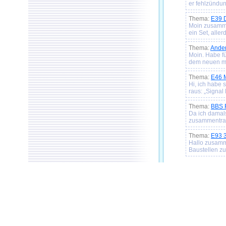
er fehlzündun
Thema:
E39 D
Moin zusamme
ein Set, alle
Thema:
Ander
Moin. Habe fü
dem neuen mi
Thema:
E46 
Hi, ich habe 
raus: „Signal
Thema:
BBS R
Da ich damal
zusammentrage
Thema:
E93 3
Hallo zusamm
Baustellen z