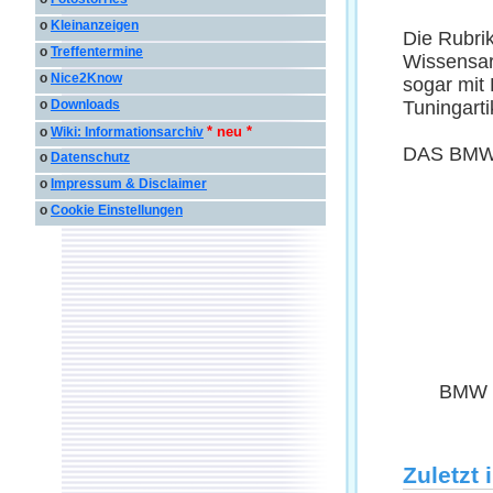
o
Kleinanzeigen
Die Rubri
o
Treffentermine
Wissensar
o
Nice2Know
sogar mit
Tuningarti
o
Downloads
* neu *
o
Wiki: Informationsarchiv
DAS BMW 
o
Datenschutz
o
Impressum & Disclaimer
o
Cookie Einstellungen
BMW T
Zuletzt