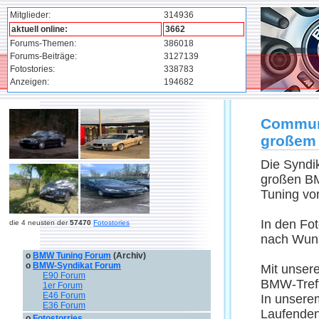
Mitglieder:
314936
aktuell online:
3662
Forums-Themen:
386018
Forums-Beiträge:
3127139
Fotostories:
338783
Anzeigen:
194682
Communi
großem
Die Syndi
großen BM
Tuning v
In den Fo
die 4 neusten der
57470
Fotostories
nach Wuns
o
BMW Tuning Forum
(Archiv)
o
BMW-Syndikat Forum
Mit unsere
E90 Forum
BMW-Treff
1er Forum
E46 Forum
In unsere
E36 Forum
Laufende
o
Fotostorries