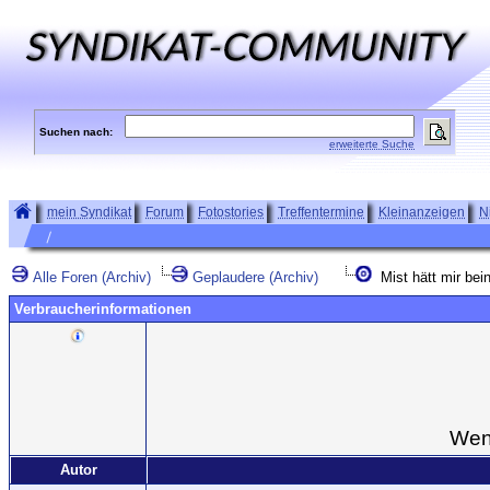
Suchen nach:
erweiterte Suche
mein Syndikat
Forum
Fotostories
Treffentermine
Kleinanzeigen
N
Alle Foren (Archiv)
Geplaudere (Archiv)
Mist hätt mir bei
Verbraucherinformationen
Wenn
Autor