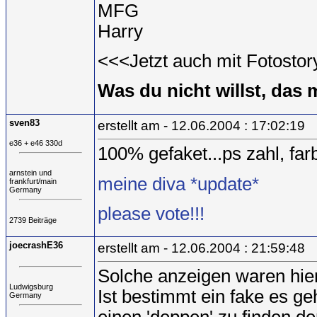
MFG
Harry
<<<Jetzt auch mit Fotosto
Was du nicht willst, das m
sven83
erstellt am - 12.06.2004 : 17:02:19
e36 + e46 330d
100% gefaket...ps zahl, farb
arnstein und
meine diva *update*
frankfurt/main
Germany
please vote!!!
2739 Beiträge
joecrashE36
erstellt am - 12.06.2004 : 21:59:48
Solche anzeigen waren hi
Ludwigsburg
Ist bestimmt ein fake es ge
Germany