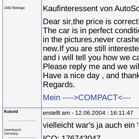
Kaufinteressent von AutoS
1682 Beiträge
Dear sir,the price is correct
The car is in perfect condi
in the pictures,never crashe
new.If you are still interes
and i will tell you how we c
Please reply me and we will
Have a nice day , and than
Regards.
Mein ---->COMPACT<---
Kobold
erstellt am - 12.06.2004 : 16:11:47
vielleicht war's ja auch ein 
meerbusch
Germany
ICQ: 176742047