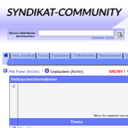
Dieses Unterforum
durchsuchen:
erweiterte Suche
mein Syndikat
Forum
Fotostories
Treffentermine
Kleinanzeigen
N
Alle Foren (Archiv)
Geplaudere (Archiv)
ARCHIV !
Verbraucherinformationen
Wenn Du registriert und a
Thema