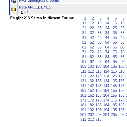
NFS Underground Demo
Rote ANGEL EYES
1
2
Es gibt 213 Seiten in diesem Forum:
1
2
3
4
5
6
11
12
13
14
15
16
21
22
23
24
25
26
31
32
33
34
35
36
41
42
43
44
45
46
51
52
53
54
55
56
61
62
63
64
65
66
71
72
73
74
75
76
81
82
83
84
85
86
91
92
93
94
95
96
101
102
103
104
105
106
111
112
113
114
115
116
121
122
123
124
125
126
131
132
133
134
135
136
141
142
143
144
145
146
151
152
153
154
155
156
161
162
163
164
165
166
171
172
173
174
175
176
181
182
183
184
185
186
191
192
193
194
195
196
201
202
203
204
205
206
211
212
213