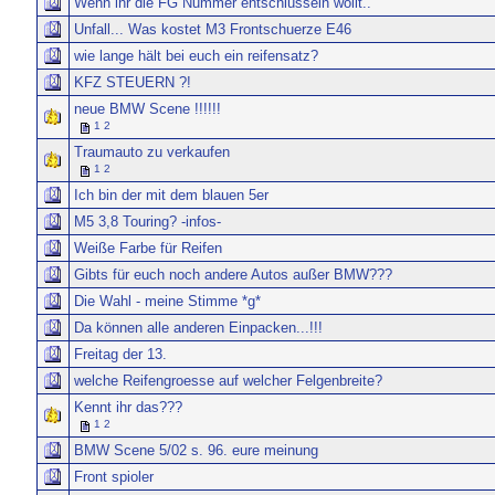
Wenn ihr die FG Nummer entschlüsseln wollt..
Unfall... Was kostet M3 Frontschuerze E46
wie lange hält bei euch ein reifensatz?
KFZ STEUERN ?!
neue BMW Scene !!!!!!
1
2
Traumauto zu verkaufen
1
2
Ich bin der mit dem blauen 5er
M5 3,8 Touring? -infos-
Weiße Farbe für Reifen
Gibts für euch noch andere Autos außer BMW???
Die Wahl - meine Stimme *g*
Da können alle anderen Einpacken...!!!
Freitag der 13.
welche Reifengroesse auf welcher Felgenbreite?
Kennt ihr das???
1
2
BMW Scene 5/02 s. 96. eure meinung
Front spioler