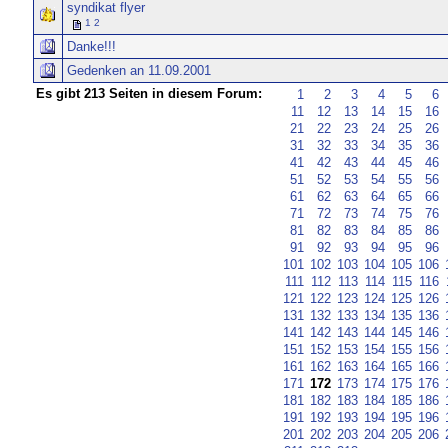
syndikat flyer
1
2
Danke!!!
Gedenken an 11.09.2001
Es gibt 213 Seiten in diesem Forum:
1
2
3
4
5
6
11
12
13
14
15
16
21
22
23
24
25
26
31
32
33
34
35
36
41
42
43
44
45
46
51
52
53
54
55
56
61
62
63
64
65
66
71
72
73
74
75
76
81
82
83
84
85
86
91
92
93
94
95
96
101
102
103
104
105
106
111
112
113
114
115
116
121
122
123
124
125
126
131
132
133
134
135
136
141
142
143
144
145
146
151
152
153
154
155
156
161
162
163
164
165
166
171
172
173
174
175
176
181
182
183
184
185
186
191
192
193
194
195
196
201
202
203
204
205
206