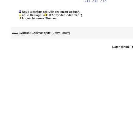
211
212
213
Neue Beiträge seit Deinem letzen Besuch.
neue Beiträge. (
20 Antworten oder mehr.)
Abgeschlossene Themen.
www.Syndikat-Community.de [BMW Forum]
Datenschutz
-