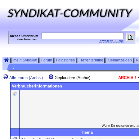
Dieses Unterforum
durchsuchen:
erweiterte Suche
mein Syndikat
Forum
Fotostories
Treffentermine
Kleinanzeigen
N
Alle Foren (Archiv)
Geplaudere (Archiv)
ARCHIV !
Verbraucherinformationen
Wenn Du registriert und a
Thema