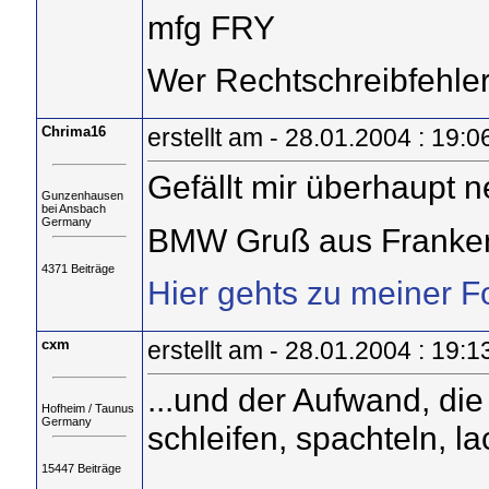
mfg FRY
Wer Rechtschreibfehler f
Chrima16
erstellt am - 28.01.2004 : 19:0
Gefällt mir überhaupt ne
Gunzenhausen
bei Ansbach
Germany
BMW Gruß aus Franke
4371 Beiträge
Hier gehts zu meiner F
cxm
erstellt am - 28.01.2004 : 19:1
...und der Aufwand, di
Hofheim / Taunus
Germany
schleifen, spachteln, lac
15447 Beiträge