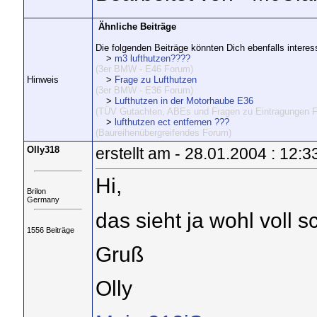
Ähnliche Beiträge
Die folgenden Beiträge könnten Dich ebenfalls interes
>
m3 lufthutzen????
(3er BMW - E46 Forum)
Hinweis
>
Frage zu Lufthutzen
(3er BMW - E36 Forum)
>
Lufthutzen in der Motorhaube E36
(TÜV Gutachten, ABEs und Fragen zu Eintragungen 
>
lufthutzen ect entfernen ???
(Baureihenübergreifendes Forum)
Olly318
erstellt am - 28.01.2004 : 12:3
Hi,
Brilon
Germany
das sieht ja wohl voll sc
1556 Beiträge
Gruß
Olly