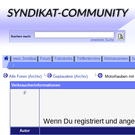
Suchen nach:
erweiterte Suche
mein Syndikat
Forum
Fotostories
Treffentermine
Kleinanzeigen
N
Alle Foren (Archiv)
Geplaudere (Archiv)
Motorhauben mit l
Verbraucherinformationen
Wenn Du registriert und ange
Autor