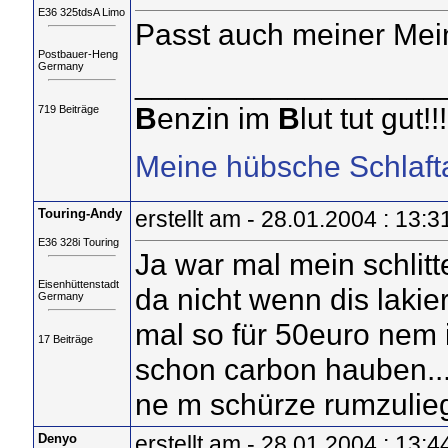
E36 325tdsA Limo
Passt auch meiner Mei
Postbauer-Heng
Germany
__________________
B
enzin im
B
lut tut gut!!!
719 Beiträge
Meine hübsche Schlaft
Touring-Andy
erstellt am - 28.01.2004 : 13:3
E36 328i Touring
Ja war mal mein schlit
Eisenhüttenstadt
da nicht wenn dis lakiert
Germany
mal so für 50euro nem 
17 Beiträge
schon carbon hauben...
ne m schürze rumzulie
Denyo
erstellt am - 28.01.2004 : 13:4