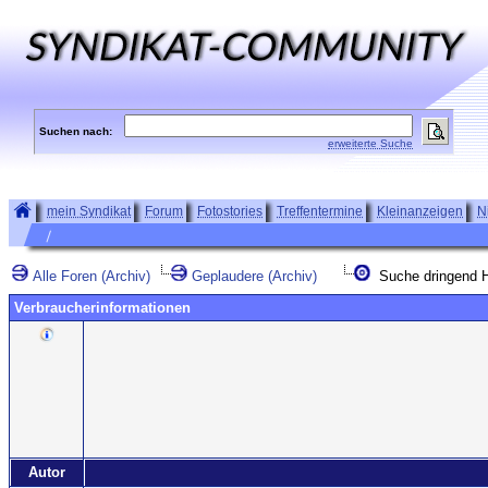
Suchen nach:
erweiterte Suche
mein Syndikat
Forum
Fotostories
Treffentermine
Kleinanzeigen
N
Alle Foren (Archiv)
Geplaudere (Archiv)
Suche dringend H
Verbraucherinformationen
Autor