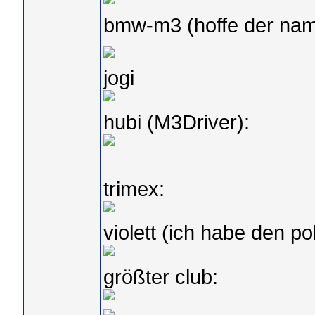
bmw-m3 (hoffe der name 
jogi
hubi (M3Driver):
trimex:
violett (ich habe den p
größter club: