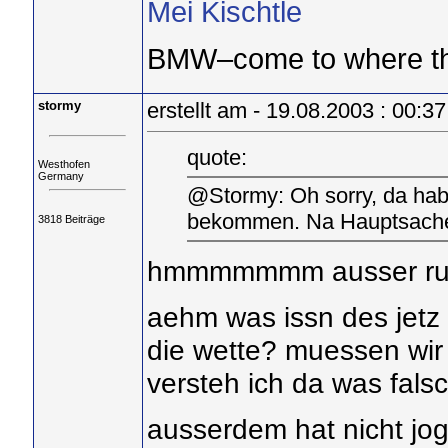
Mei Kischtle
BMW–come to where t
stormy
erstellt am - 19.08.2003 : 00:37
quote:
Westhofen
Germany
@Stormy: Oh sorry, da hab 
bekommen. Na Hauptsache, a
3818 Beiträge
hmmmmmmm ausser ruec
aehm was issn des jetz
die wette? muessen wir 
versteh ich da was fals
ausserdem hat nicht jog