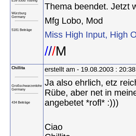
E39 530d Touring
Thema beendet. Jetzt we
Würzburg
Germany
Mfg Lobo, Mod
5181 Beiträge
Miss High Input, High 
/
/
/
M
Chillita
erstellt am - 19.08.2003 : 20:38
Ja also ehrlich, etz re
Großschwarzenlohe
Germany
Rübe, aber net in meine
angebetet *rofl* :)))
434 Beiträge
Ciao