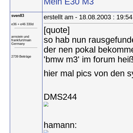
Mein E30 M3
sven83
erstellt am - 18.08.2003 : 19:54
e36 + e46 330d
[quote]
arnstein und
so hab nun rausgefund
frankfurt/main
Germany
der nen pokal bekomm
2739 Beiträge
'bmw m3' im forum heißt
hier mal pics von den 
DMS244
hamann: