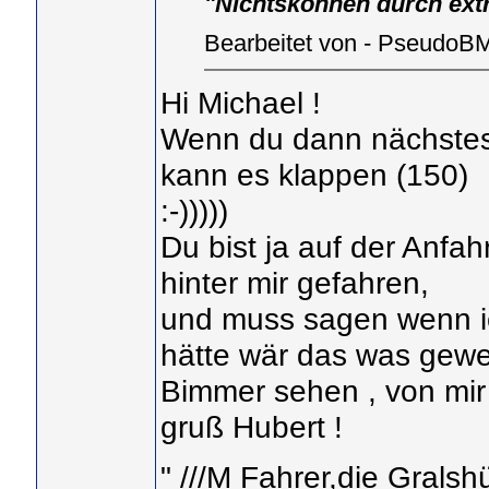
"Nichtskönnen durch ext
Bearbeitet von - PseudoB
Hi Michael !
Wenn du dann nächstes 
kann es klappen (150)
:-)))))
Du bist ja auf der Anfah
hinter mir gefahren,
und muss sagen wenn i
hätte wär das was gewese
Bimmer sehen , von mir a
gruß Hubert !
" ///M Fahrer,die Gralsh