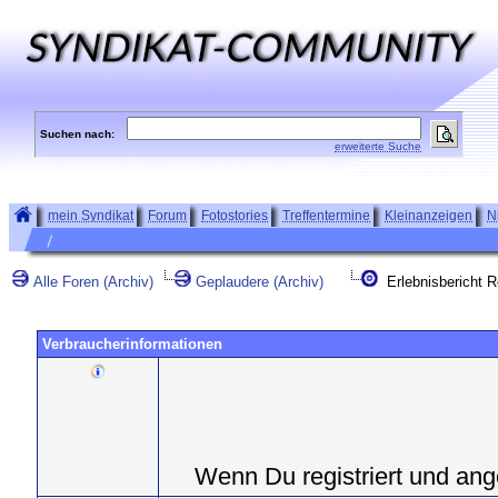
Suchen nach:
erweiterte Suche
mein Syndikat
Forum
Fotostories
Treffentermine
Kleinanzeigen
N
Alle Foren (Archiv)
Geplaudere (Archiv)
Erlebnisbericht R
Verbraucherinformationen
Wenn Du registriert und ang