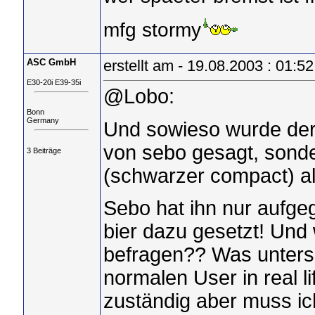
mfg stormy
ASC GmbH
erstellt am - 19.08.2003 : 01:52
E30-20i E39-35i
@Lobo:
Bonn
Germany
Und sowieso wurde der 
von sebo gesagt, son
3 Beiträge
(schwarzer compact) a
Sebo hat ihn nur aufge
bier dazu gesetzt! Und
befragen?? Was unters
normalen User in real li
zuständig aber muss i