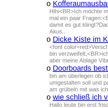
o
Kofferaumausba
Hihi<BR>Ich möchte m
mal ein paar Fragen:
damit es gut klingt?D
Akus..
o
Dicke Kiste im K
<font color=red>Versc
bin verzweifelt,<BR>i
aber meine Ablage Vibr
o
Doorboards best
bin am überlegen ob ic
umgestalten soll und p
am grübeln mit was ich
o
wie schließ ich 
Hallo leute bin erst fri