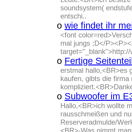
soundsystem( endstufe
entschi..
o
wie findet ihr 
<font color=red>Versc
mal jungs ;D</P><P><a
target="_blank">http:/
o
Fertige Seitente
erstmal hallo,<BR>es g
kaufen, gibts die firm
kompliziert.<BR>Danke
o
Subwoofer im E
Hallo,<BR>ich wollte 
rausschmeißen und nur
Reserveradmulde/Werk
<BR>-Was nimmt man a