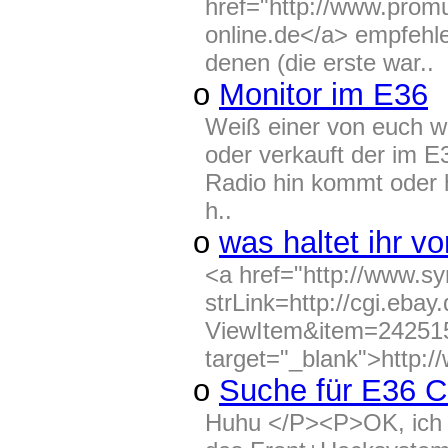
href="http://www.prom
online.de</a> empfehle
denen (die erste war..
o
Monitor im E36
Weiß einer von euch w
oder verkauft der im E
Radio hin kommt oder 
h..
o
was haltet ihr 
<a href="http://www.sy
strLink=http://cgi.eba
ViewItem&item=24251
target="_blank">http:/
o
Suche für E36 C
Huhu </P><P>OK, ich h