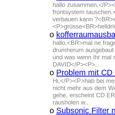
hallo zusammen,</P><P
frontsystem tauschen
verbauen kann ?<BR>d
<P>grüsse<BR>helldri
o
kofferraumausb
hallo,<BR>mal ne frage
drumherum ausgebaut ha
und was wenn ihr mal
DAVID</P><P>..
o
Problem mit CD
Hi,</P><P>hab bei me
nicht mehr aus dem W
gehe, erscheint CD ER
rausholen w..
o
Subsonic Filter 