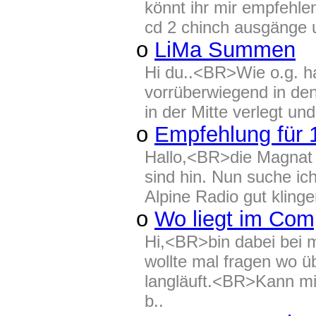
könnt ihr mir empfehl
cd 2 chinch ausgänge u
o
LiMa Summen
Hi du..<BR>Wie o.g. ha
vorrüberwiegend in de
in der Mitte verlegt un
o
Empfehlung für 
Hallo,<BR>die Magnat 
sind hin. Nun suche i
Alpine Radio gut klingen
o
Wo liegt im Com
Hi,<BR>bin dabei bei m
wollte mal fragen wo 
langläuft.<BR>Kann mir
b..