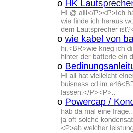
o
HK Lautspreche
Hi @ all!</P><P>Ich ha
wie finde ich heraus w
dem Lautsprecher ist?<
o
wie kabel von ba
hi,<BR>wie krieg ich di
hinter der batterie ei
o
Bedinungsanleit
Hi all hat vielleicht e
buisness cd im e46<BR
lassen.</P><P>..
o
Powercap / Kon
hab da mal eine frage.
ja oft solche kondens
<P>ab welcher leistung