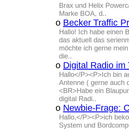
Brax und Helix Powerc
Marke BOA, d..
o
Becker Traffic 
Hallo! Ich habe einen 
das aktuell das serie
möchte ich gerne mein
die..
o
Digital Radio im
Hallo</P><P>Ich bin a
Antenne ( gerne auch 
<BR>Habe ein Blaupu
digital Radi..
o
Newbie-Frage: C
Hallo,</P><P>ich beko
System und Bordcomput