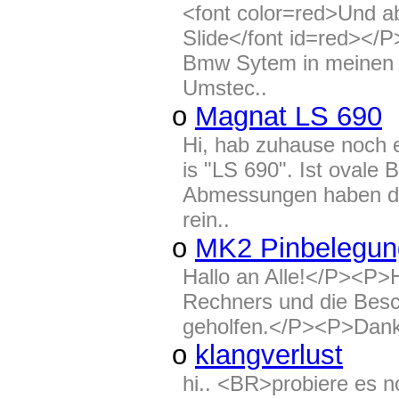
<font color=red>Und ab
Slide</font id=red></
Bmw Sytem in meinen 3
Umstec..
o
Magnat LS 690
Hi, hab zuhause noch 
is "LS 690". Ist oval
Abmessungen haben di
rein..
o
MK2 Pinbelegun
Hallo an Alle!</P><P>
Rechners und die Besc
geholfen.</P><P>Dan
o
klangverlust
hi.. <BR>probiere es n