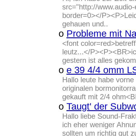
src="http://www.audio
border=0></P><P>Leide
gehauen und..
o
Probleme mit Na
<font color=red>betre
leutz...</P><P><BR>ich
gestern ist alles gekom
o
e 39 4/4 omm LS
Hallo leute habe vorne
originalen bormonitorr
gekauft mit 2/4 ohm<B
o
Taugt' der Subw
Hallo liebe Sound-Frak
ich eher weniger Ahnun
sollten um richtig gut z