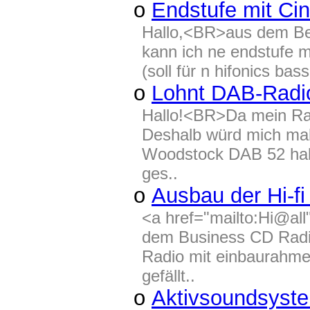
o
Endstufe mit Ci
Hallo,<BR>aus dem Betr
kann ich ne endstufe m
(soll für n hifonics ba
o
Lohnt DAB-Radi
Hallo!<BR>Da mein Rad
Deshalb würd mich mal 
Woodstock DAB 52 halt
ges..
o
Ausbau der Hi-f
<a href="mailto:Hi@al
dem Business CD Radio
Radio mit einbaurahm
gefällt..
o
Aktivsoundsyst