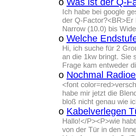
o
Was ist der Q-F
Ich habe bei google ge
der Q-Factor?<BR>Er l
Narrow (10.0) bis Wide
o
Welche Endstu
Hi, ich suche für 2 Gr
an die 1kw bringt. Sie 
Frage kam entweder di
o
Nochmal Radioei
<font color=red>versc
habe mir jetzt die Blen
bloß nicht genau wie 
o
Kabelverlegen T
Hallo!</P><P>wie habt 
von der Tür in den In