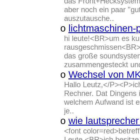
das Front+Hecksystem
aber noch ein paar "gu
auszutausche..
o
lichtmaschinen-p
hi leute!<BR>um es ku
rausgeschmissen<BR>2
das große soundsyste
zusammengesteckt und
o
Wechsel von MKI
Hallo Leutz,</P><P>ic
Rechner. Dat Dingens i
welchem Aufwand ist e
je..
o
wie lautspreche
<font color=red>betre
Leute.<BR>ich besitze