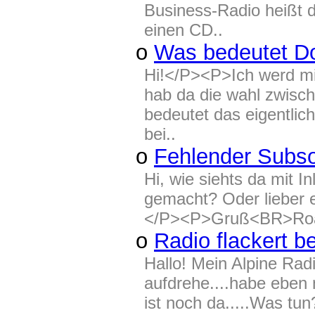
Business-Radio heißt
einen CD..
o
Was bedeutet D
Hi!</P><P>Ich werd m
hab da die wahl zwisc
bedeutet das eigentli
bei..
o
Fehlender Subso
Hi, wie siehts da mit I
gemacht? Oder lieber e
</P><P>Gruß<BR>Roa
o
Radio flackert 
Hallo! Mein Alpine Rad
aufdrehe....habe eben
ist noch da.....Was tu