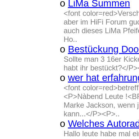
o
LiMa Summen
<font color=red>Versc
aber im HiFi Forum gu
auch dieses LiMa Pfei
Ho..
o
Bestückung Doo
Sollte man 3 16er Kic
habt ihr bestückt?</P>
o
wer hat erfahru
<font color=red>betre
<P>Nàbend Leute !<BR
Marke Jackson, wenn j
kann...</P><P>..
o
Welches Autorad
Hallo leute habe mal 