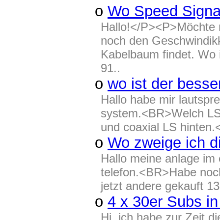
o
Wo Speed Signal
Hallo!</P><P>Möchte m
noch den Geschwindikk
Kabelbaum findet. Wo
91..
o
wo ist der besse
Hallo habe mir lautspr
system.<BR>Welch LS 
und coaxial LS hinten
o
Wo zweige ich d
Hallo meine anlage im e
telefon.<BR>Habe noc
jetzt andere gekauft 13
o
4 x 30er Subs in
Hi, ich habe zur Zeit