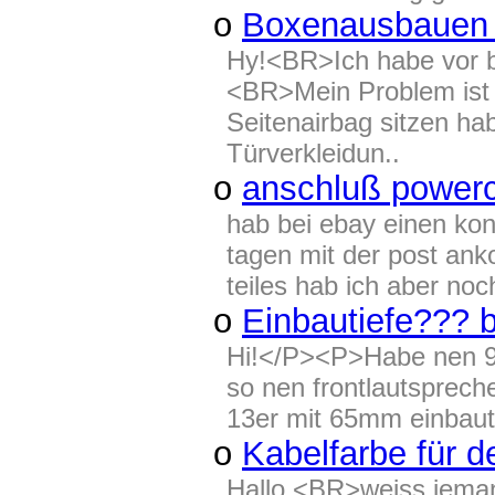
o
Boxenausbauen t
Hy!<BR>Ich habe vor b
<BR>Mein Problem ist 
Seitenairbag sitzen hab
Türverkleidun..
o
anschluß power
hab bei ebay einen kon
tagen mit der post an
teiles hab ich aber no
o
Einbautiefe??? bit
Hi!</P><P>Habe nen 93
so nen frontlautsprech
13er mit 65mm einbautie
o
Kabelfarbe für 
Hallo,<BR>weiss jemand