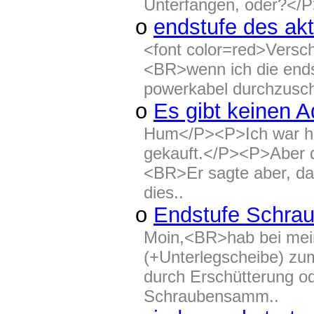
Unterfangen, oder?</P>
o
endstufe des ak
<font color=red>Versc
<BR>wenn ich die endst
powerkabel durchzusch
o
Es gibt keinen 
Hum</P><P>Ich war he
gekauft.</P><P>Aber de
<BR>Er sagte aber, da
dies..
o
Endstufe Schra
Moin,<BR>hab bei mei
(+Unterlegscheibe) zum
durch Erschütterung od
Schraubensamm..