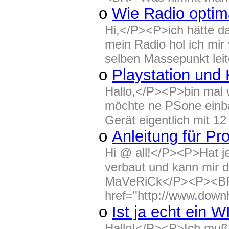
o
Wie Radio optim
Hi,</P><P>ich hätte d
mein Radio hol ich mir
selben Massepunkt leit
o
Playstation und
Hallo,</P><P>bin mal 
möchte ne PSone einba
Gerät eigentlich mit 12
o
Anleitung für Pr
Hi @ all!</P><P>Hat j
verbaut und kann mir 
MaVeRiCk</P><P><B
href="http://www.downh
o
Ist ja echt ein
Hallo!</P><P>Ich muß 