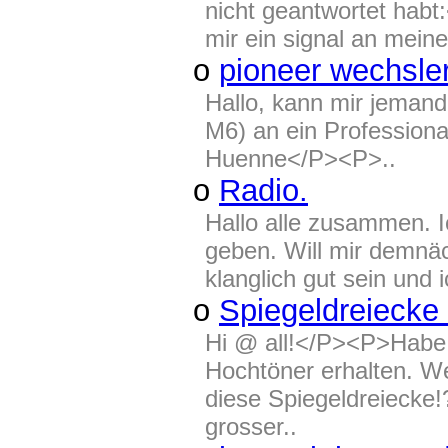
nicht geantwortet habt
mir ein signal an mein
o
pioneer wechsler
Hallo, kann mir jemand
M6) an ein Profession
Huenne</P><P>..
o
Radio.
Hallo alle zusammen. Ic
geben. Will mir demnäc
klanglich gut sein und
o
Spiegeldreiecke
Hi @ all!</P><P>Habe 
Hochtöner erhalten. We
diese Spiegeldreiecke
grosser..