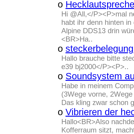
o
Hecklautspreche
Hi @All,</P><P>mal ne
habt ihr denn hinten 
Alpine DDS13 drin wür
<BR>Ha..
o
steckerbelegung
Hallo brauche bitte st
e39 bj2000</P><P>..
o
Soundsystem au
Habe in meinem Compac
(3Wege vorne, 2Wege hi
Das kling zwar schon ga
o
Vibrieren der h
Hallo<BR>Also nachdem
Kofferraum sitzt, mac