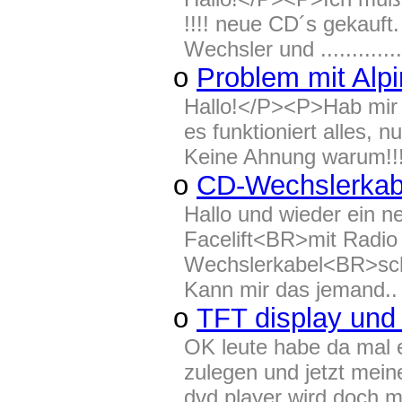
!!!! neue CD´s gekauft
Wechsler und ...........
o
Problem mit Alp
Hallo!</P><P>Hab mir b
es funktioniert alles,
Keine Ahnung warum!!!!
o
CD-Wechslerkab
Hallo und wieder ein 
Facelift<BR>mit Radio
Wechslerkabel<BR>schon
Kann mir das jemand..
o
TFT display und
OK leute habe da mal e
zulegen und jetzt mei
dvd player wird doch m