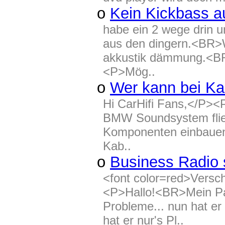
o
Kein Kickbass a
habe ein 2 wege drin 
aus den dingern.<BR>W
akkustik dämmung.<BR>
<P>Mög..
o
Wer kann bei Ka
Hi CarHifi Fans,</P><
BMW Soundsystem fliegt
Komponenten einbauen.
Kab..
o
Business Radio 
<font color=red>Vers
<P>Hallo!<BR>Mein Pap
Probleme... nun hat er
hat er nur's Pl..