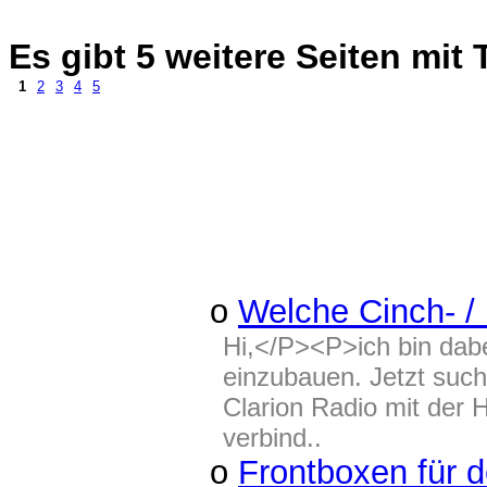
Es gibt 5 weitere Seiten m
1
2
3
4
5
o
Welche Cinch- /
Hi,</P><P>ich bin dabe
einzubauen. Jetzt such
Clarion Radio mit der
verbind..
o
Frontboxen für 