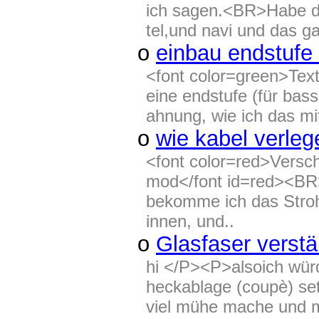
ich sagen.<BR>Habe da
tel,und navi und das ga
o
einbau endstufe
<font color=green>Text
eine endstufe (für bas
ahnung, wie ich das m
o
wie kabel verle
<font color=red>Versc
mod</font id=red><BR
bekomme ich das Stroh
innen, und..
o
Glasfaser verstä
hi </P><P>alsoich würd
heckablage (coupè) setz
viel mühe mache und me