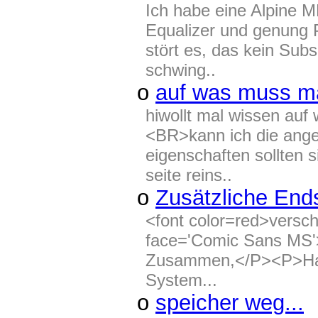
Ich habe eine Alpine 
Equalizer und genung 
stört es, das kein Sub
schwing..
o
auf was muss ma
hiwollt mal wissen auf 
<BR>kann ich die ange
eigenschaften sollten 
seite reins..
o
Zusätzliche End
<font color=red>versc
face='Comic Sans MS'
Zusammen,</P><P>Habe
System...
o
speicher weg...