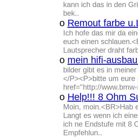
kann ich das in den Gr
bek..
o
Remout farbe u.
Ich hofe das mir da ei
euch einen schlauen.<
Lautsprecher draht fa
o
mein hifi-ausbau i
bilder gibt es in meiner
</P><P>bitte um eure
href="http://www.bmw-
o
Help!!! 8 Ohm 
Moin, moin.<BR>Hab e
Langt es wenn ich ein
ich ne Endstufe mit 8 
Empfehlun..