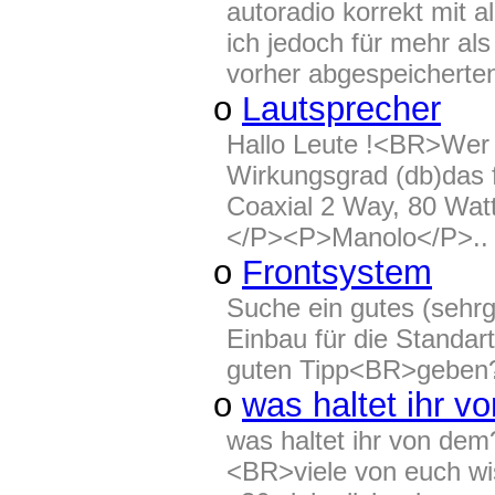
autoradio korrekt mit
ich jedoch für mehr als
vorher abgespeicherten
o
Lautsprecher
Hallo Leute !<BR>Wer 
Wirkungsgrad (db)das
Coaxial 2 Way, 80 Wa
</P><P>Manolo</P>..
o
Frontsystem
Suche ein gutes (sehr
Einbau für die Standa
guten Tipp<BR>geben
o
was haltet ihr vo
was haltet ihr von dem?
<BR>viele von euch wi