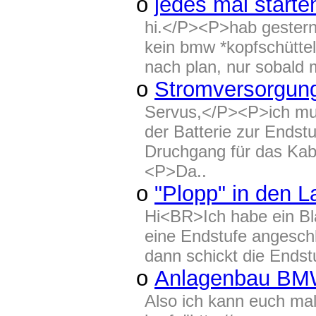
o
jedes mal starte
hi.</P><P>hab gestern 
kein bmw *kopfschüttel*
nach plan, nur sobald 
o
Stromversorgun
Servus,</P><P>ich mus
der Batterie zur Endstu
Druchgang für das Kab
<P>Da..
o
"Plopp" in den 
Hi<BR>Ich habe ein B
eine Endstufe angesc
dann schickt die Endstu
o
Anlagenbau B
Also ich kann euch m