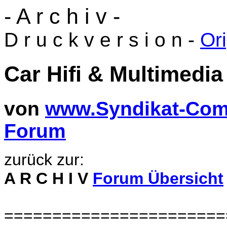
- A r c h i v -
D r u c k v e r s i o n -
Ori
Car Hifi & Multimedi
von
www.Syndikat-Com
Forum
zurück zur:
A R C H I V
Forum Übersicht
=======================