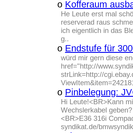
o
Kofferaum ausb
He Leute erst mal sch
reserverad raus schme
ich eigentlich in das 
g..
o
Endstufe für 3
würd mir gern diese e
href="http://www.syndi
strLink=http://cgi.eba
ViewItem&item=242181
o
Pinbelegung: J
Hi Leute!<BR>Kann mir
Wechslerkabel geben?
<BR>E36 316i Compac
syndikat.de/bmwsyndika