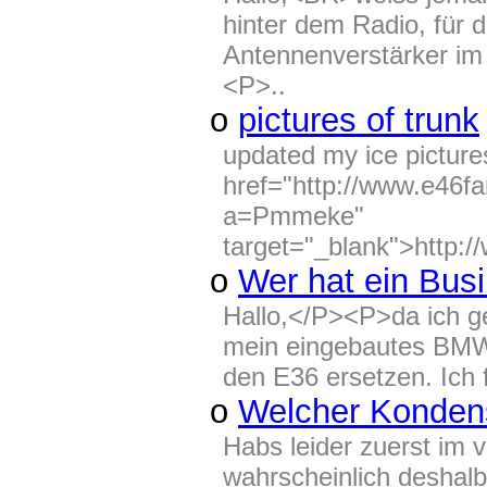
hinter dem Radio, für 
Antennenverstärker 
<P>..
o
pictures of trunk
updated my ice picture
href="http://www.e46f
a=Pmmeke"
target="_blank">http:
o
Wer hat ein Bus
Hallo,</P><P>da ich g
mein eingebautes BMW
den E36 ersetzen. Ich f
o
Welcher Kondens
Habs leider zuerst im
wahrscheinlich desha