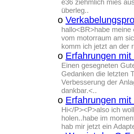
e36 ziehmlich mies au
überleg..
o
Verkabelungspr
hallo<BR>habe meine en
vom motorraum am sich
komm ich jetzt an der r
o
Erfahrungen mi
Einen gesegneten Gu
Gedanken die letzten Ta
Verbesserung der Anlag
dankbar.<..
o
Erfahrungen mit
Hi</P><P>also ich woll
holen..habe im moment
hab mir jetzt ein Adapt